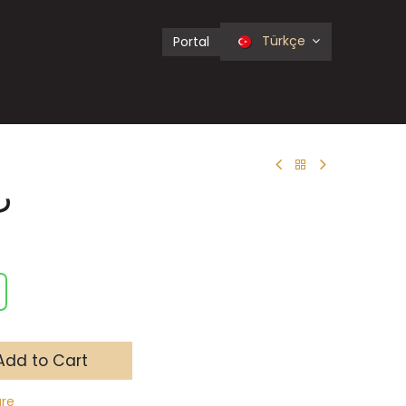
Türkçe
Portal
ر
dd to Cart
re