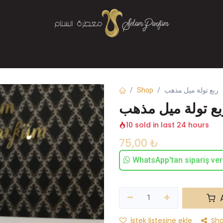
Mağaza
Parfüm
Buhurdanlık
Bize Ulaşın
Shop
ربع تولة ميل مذهب
بع تولة ميل مذهب
10 sold in last 24 hours
75,00
₺
WhatsApp'tan sipariş ver
A
İstek listesine ekle
Sha