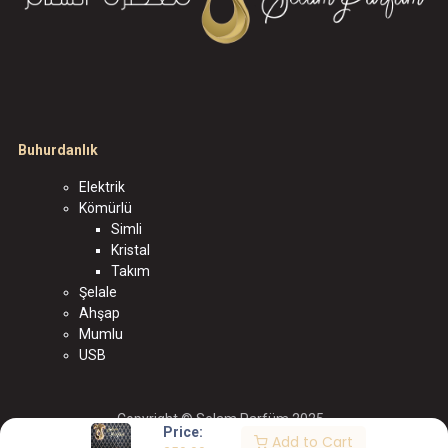
Buhurdanlık
Elektrik
Kömürlü
Simli
Kristal
Takım
Şelale
Ahşap
Mumlu
USB
Copyright © Selam Parfüm 2025
Price:
Add to Cart
الْعَرَبيّة
|
English (US)
|
Türkçe