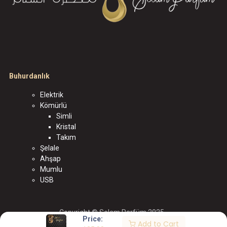
Buhurdanlık
Elektrik
Kömürlü
Simli
Kristal
Takım
Şelale
Ahşap
Mumlu
USB
Copyright © Selam Parfüm 2025
Price:
Add to Cart
الْعَرَبيّة
|
English (US)
|
Türkçe