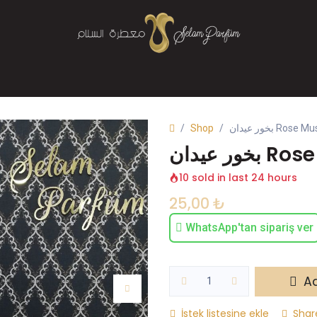
Mağaza
Parfüm
Buhurdanlık
Bize Ulaşın
Shop
10 sold in last 24 hours
25,00
₺
WhatsApp'tan sipariş ver
Ad
İstek listesine ekle
Shar