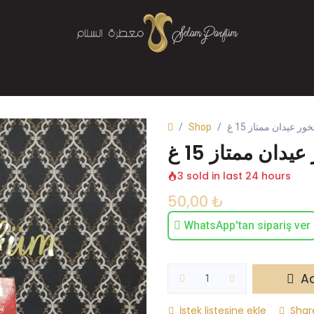
Mağaza
Parfüm
Buhurdanlık
Bize Ulaşın
Shop
خور عيدان ممتاز 15 غ
يدان ممتاز 15 غ
3 sold in last 24 hours
50,00
₺
WhatsApp'tan sipariş ver
Ad
İstek listesine ekle
Shar