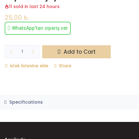
11 sold in last 24 hours
25,00
₺
WhatsApp'tan sipariş ver
Add to Cart
İstek listesine ekle
Share
Specifications