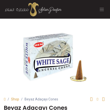
İçereği Atla
Shop
Beyaz Adaçayı Cones
Beyaz Adaçayı Cones