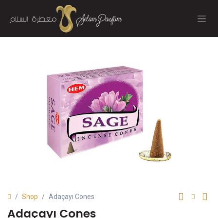
İçereği Atla
Shop
Adaçayı Cones
Adaçayı Cones