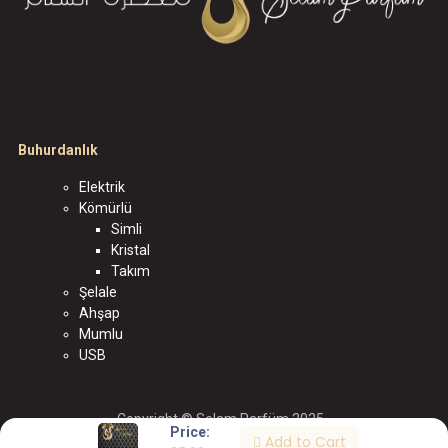
Buhurdanlık
Elektrik
Kömürlü
Simli
Kristal
Takım
Şelale
Ahşap
Mumlu
USB
Copyright © Selam Parfüm 2025
Price:
Add to Cart
الْعَرَبيّة
|
English (US)
|
Türkçe