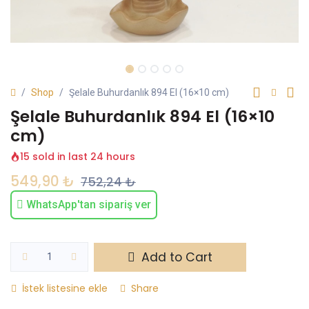
Shop
Şelale Buhurdanlık 894 El (16×10 cm)
Şelale Buhurdanlık 894 El (16×10
cm)
15 sold in last 24 hours
549,90
₺
752,24
₺
WhatsApp'tan sipariş ver
Add to Cart
İstek listesine ekle
Share