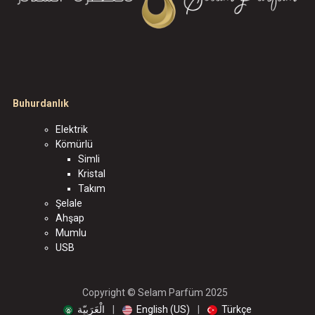
Buhurdanlık
Elektrik
Kömürlü
Simli
Kristal
Takım
Şelale
Ahşap
Mumlu
USB
Copyright © Selam Parfüm 2025
الْعَرَبيّة
|
English (US)
|
Türkçe