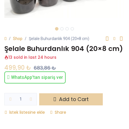
Shop
Şelale Buhurdanlık 904 (20×8 cm)
Şelale Buhurdanlık 904 (20×8 cm)
13 sold in last 24 hours
499,90
₺
683,86
₺
WhatsApp'tan sipariş ver
Add to Cart
İstek listesine ekle
Share