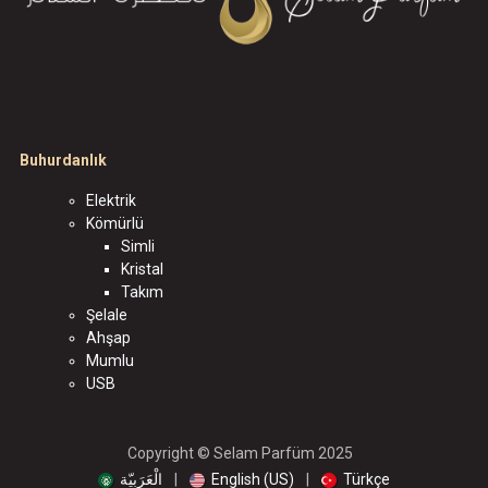
Buhurdanlık
Elektrik
Kömürlü
Simli
Kristal
Takım
Şelale
Ahşap
Mumlu
USB
Copyright © Selam Parfüm 2025
الْعَرَبيّة
|
English (US)
|
Türkçe