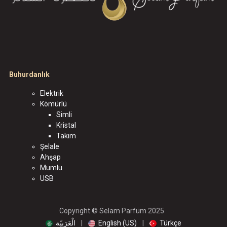
Buhurdanlık
Elektrik
Kömürlü
Simli
Kristal
Takım
Şelale
Ahşap
Mumlu
USB
Copyright © Selam Parfüm 2025
الْعَرَبيّة
|
English (US)
|
Türkçe