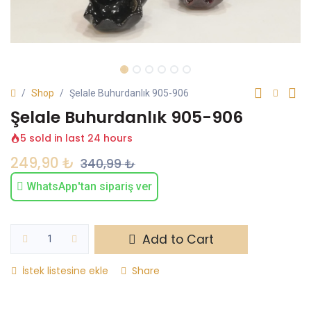
Shop
Şelale Buhurdanlık 905-906
Şelale Buhurdanlık 905-906
5 sold in last 24 hours
249,90
₺
340,99
₺
WhatsApp'tan sipariş ver
Add to Cart
İstek listesine ekle
Share