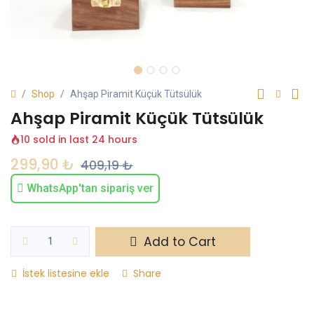
Shop
Ahşap Piramit Küçük Tütsülük
Ahşap Piramit Küçük Tütsülük
10 sold in last 24 hours
299,90
₺
409,19
₺
WhatsApp'tan sipariş ver
Add to Cart
İstek listesine ekle
Share