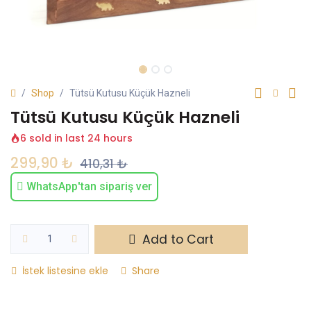
Shop
Tütsü Kutusu Küçük Hazneli
Tütsü Kutusu Küçük Hazneli
6 sold in last 24 hours
299,90
₺
410,31
₺
WhatsApp'tan sipariş ver
Add to Cart
İstek listesine ekle
Share