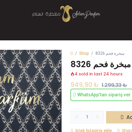
Mağaza
Parfüm
Buhurdanlık
Bize Ulaşın
Shop
مبخرة فحم 8326
مبخرة فحم 8326
4 sold in last 24 hours
949,90
₺
1.299,33
₺
WhatsApp'tan sipariş ver
Ad
İstek listesine ekle
Shar