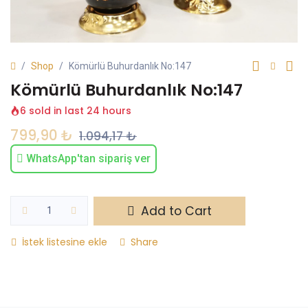
Shop
Kömürlü Buhurdanlık No:147
Kömürlü Buhurdanlık No:147
6 sold in last 24 hours
799,90
₺
1.094,17
₺
WhatsApp'tan sipariş ver
Add to Cart
İstek listesine ekle
Share