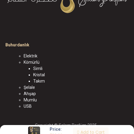
Buhurdanlık
Elektrik
Kömürlü
Simli
Kristal
Takım
Şelale
Ahşap
Mumlu
USB
Copyright © Selam Parfüm 2025
Price:
Add to Cart
الْعَرَبيّة
|
English (US)
|
Türkçe