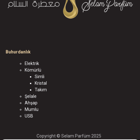
Buhurdanlık
Elektrik
Kömürlü
Simli
Kristal
Takım
Şelale
Ahşap
Mumlu
USB
Copyright © Selam Parfüm 2025