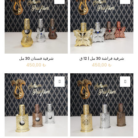
شرقية فراشة 30 مل | 12 ق
شرقية فستان 30 مل
450,00
₺
450,00
₺