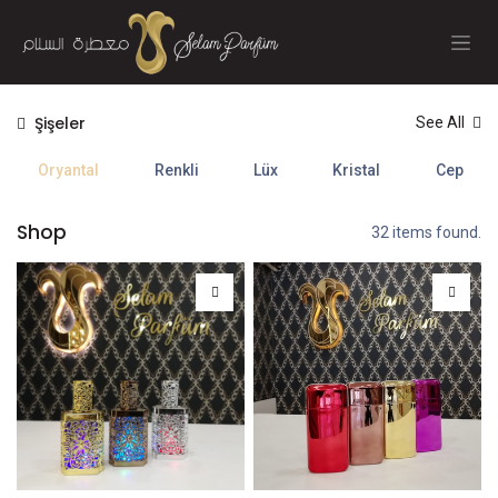
İçereği Atla
Şişeler
See All
Oryantal
Renkli
Lüx
Kristal
Cep
Shop
32 items found.