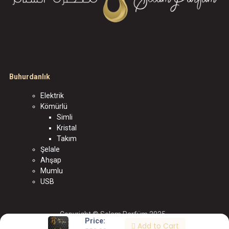
Buhurdanlık
Elektrik
Kömürlü
Simli
Kristal
Takım
Şelale
Ahşap
Mumlu
USB
Copyright © Selam Parfüm 2025
Price:
Add to Cart
الْعَرَبيّة
|
English (US)
|
Türkçe