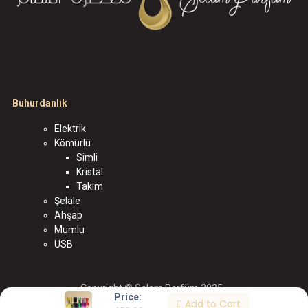
Buhurdanlık
Elektrik
Kömürlü
Simli
Kristal
Takım
Şelale
Ahşap
Mumlu
USB
Copyright © Selam Parfüm 2025
Price:
Add to Cart
الْعَرَبيّة
|
English (US)
|
Türkçe