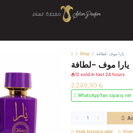
Mağaza
Parfüm
Buhurdanlık
Bize Ulaşın
Shop
يارا موف -لطافة
يارا موف -لطافة
12 sold in last 24 hours
2.249,90
₺
WhatsApp'tan sipariş ver
Ad
İstek listesine ekle
Shar