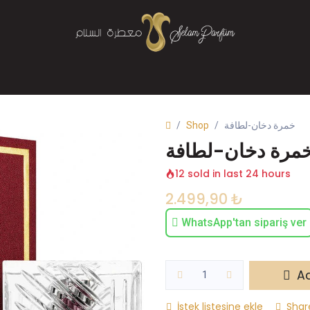
Mağaza
Parfüm
Buhurdanlık
Bize Ulaşın
Shop
خمرة دخان-لطافة
مرة دخان-لطافة
12 sold in last 24 hours
2.499,90
₺
WhatsApp'tan sipariş ver
Ad
İstek listesine ekle
Shar