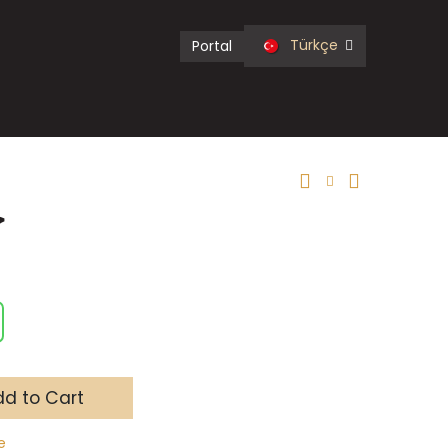
Türkçe
Portal
خ
d to Cart
e