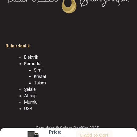
Buhurdanlık
Elektrik
Kömürlü
Simli
Kristal
Takım
Şelale
Ahşap
Mumlu
USB
Copyright © Selam Parfüm 2025
Price:
Add to Cart
الْعَرَبيّة
|
English (US)
|
Türkçe