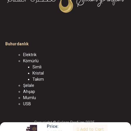
Buhurdanlık
Elektrik
Kömürlü
Simli
Kristal
Takım
Şelale
Ahşap
Mumlu
USB
Copyright © Selam Parfüm 2025
Price:
Add to Cart
الْعَرَبيّة
|
English (US)
|
Türkçe