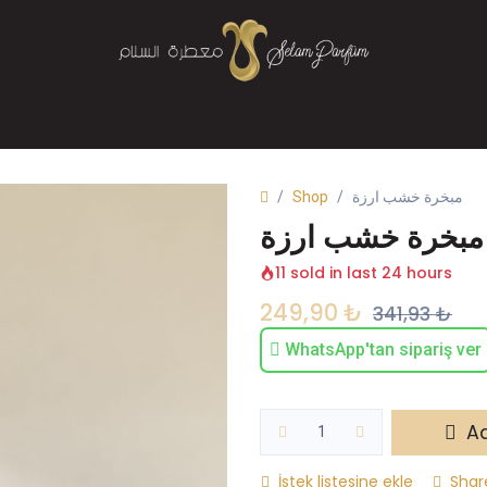
Mağaza
Parfüm
Buhurdanlık
Bize Ulaşın
Shop
مبخرة خشب ارزة
مبخرة خشب ارزة
11 sold in last 24 hours
249,90
₺
341,93
₺
WhatsApp'tan sipariş ver
Ad
İstek listesine ekle
Shar