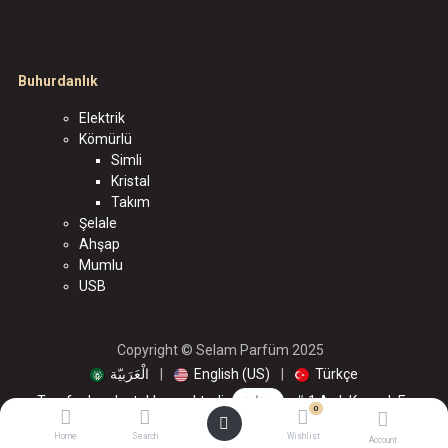
Buhurdanlık
Elektrik
Kömürlü
Simli
Kristal
Takım
Şelale
Ahşap
Mumlu
USB
Copyright © Selam Parfüm 2025
الْعَرَبيّة
|
English (US)
|
Türkçe
Tarafından desteklenmektedir
- # 1
Açık Kaynak E-
0
Ticaret
Home
Search
Wishlist
Account