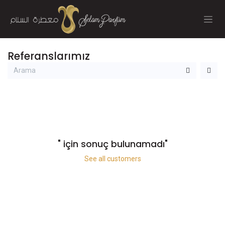
İçereği Atla
Referanslarımız
" için sonuç bulunamadı
"
See all customers