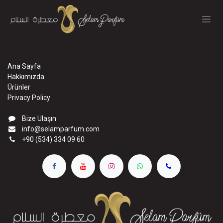
İçereği Atla
Ana Sayfa
Hakkımızda
Ürünler
Privacy Policy
Bize Ulaşın
info@selamparfum.com
+90 (534) 334 09 60